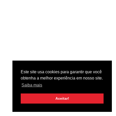
.
5
Fechada
-
S
e
m
p
e
d
i
d
o
m
í
n
i
m
Este site usa cookies para garantir que você
o
obtenha a melhor experiência em nosso site.
Saiba mais
Aceitar!
PIZZAS